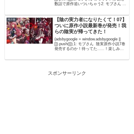
数話で原作追いついちゃう2: モブさん も
う漫画これ原作追い付いちゃうんじゃな
いの。原作全然出ないから…マンガ...
【陰の実力者になりたくて！07】
掲示板
ついに原作小説最新巻が発売！我
らの陰実が帰ってきた！
(adsbygoogle = window.adsbygoogle ||
[]).push({});1: モブさん 陰実原作小説7巻
発売するのか！待ってた......！楽しみす
ぎる！2: モブさん アルファの
過...
スポンサーリンク