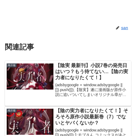
san
関連記事
【陰実 最新刊】小説7巻の発売日
掲示板
はいつ？もう待てない…【陰の実
力者になりたくて！】
(adsbygoogle = window.adsbygoogle ||
[]).push({});【陰実】遂に漫画版が原作小
説に追いついてしまいオリジナル章がス
タート1: モブさん 漫画が原作に追い付
く事あるんだ2: モブさん ...
【陰の実力者になりたくて！】そ
掲示板
ろそろ原作小説最新巻（7）でな
いとヤバくないか？
(adsbygoogle = window.adsbygoogle ||
[]).push({});1:モブさん コミックスがあと