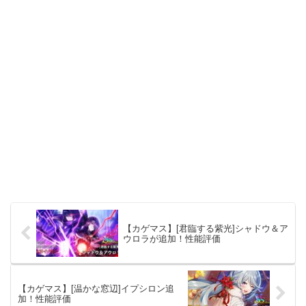
【カゲマス】[君臨する紫光]シャドウ＆ア
ウロラが追加！性能評価
【カゲマス】[温かな窓辺]イプシロン追
加！性能評価