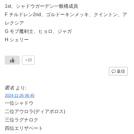
1st、シャドウガーデン一般構成員
F チルドレン2nd、ゴルドーキンメッキ、クイントン、ア
レクシア
G モブ魔剣士、ヒョロ、ジャガ
H シェリー
+10
返信
匿名
より:
2024-11-26 06:45
一位シャドウ
二位アウロラ(ディアボロス)
三位ラグナロク
四位エリザベート