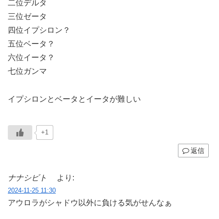
二位デルタ
三位ゼータ
四位イプシロン？
五位ベータ？
六位イータ？
七位ガンマ
イプシロンとベータとイータが難しい
+1
返信
ナナシビト
より:
2024-11-25 11:30
アウロラがシャドウ以外に負ける気がせんなぁ