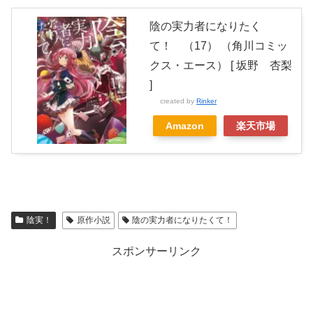
陰の実力者になりたく
て！ （17） （角川コミッ
クス・エース） [ 坂野 杏梨
]
created by
Rinker
Amazon
楽天市場
陰実！
原作小説
陰の実力者になりたくて！
スポンサーリンク