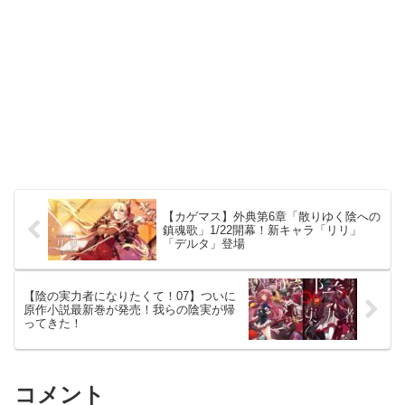
【カゲマス】外典第6章「散りゆく陰への
鎮魂歌」1/22開幕！新キャラ「リリ」
「デルタ」登場
【陰の実力者になりたくて！07】ついに
原作小説最新巻が発売！我らの陰実が帰
ってきた！
コメント