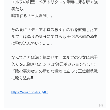
エルフの剣聖・ベアトリクスを筆頭に牙を研ぐ強
者たち。
暗躍する『三大派閥』。
その裏に『ディアボロス教団』の影を察知したア
ルファは偽りの身分にて自らも王位継承戦の渦中
に飛び込んでいく……。
なんてことは深く気にせず、エルフの少女に弟子
入りを志願されたシドは“師匠ポジション”という
『陰の実力者』の新たな境地に立って王位継承戦
に殴り込み!!
https://amzn.to/4raQ4Ul