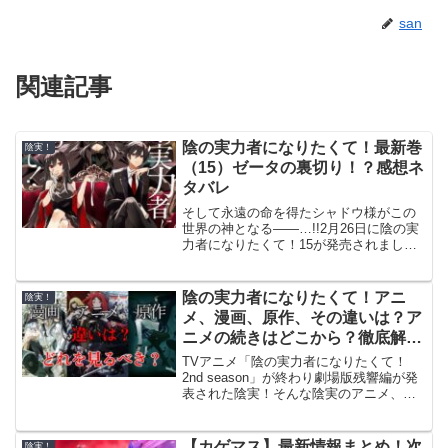
san
関連記事
陰の実力者になりたくて！最新巻
陰実！
（15）ゼータの裏切り！？感想ネ
タバレ
そして永遠の命を得たシャドウ様がこの
世界の神となる――…!!2月26日に陰の実
力者になりたくて！15が発売されまし
た！今回は陰実最新巻の感想、ネタバ
レ、考察をしていきます！まだ読んでい
ない方は是非読んでみてください！ここ
陰の実力者になりたくて！アニ
陰実！
からネタバレ注意です...
メ、漫画、原作、その違いは？ア
ニメの続きはどこから？徹底解
説！
TVアニメ「陰の実力者になりたくて！
2nd season」が終わり劇場版残響編が発
表された陰実！そんな陰実のアニメ、漫
画、原作小説、web小説の違いを簡単に
まとめました！また、アニメの続きは漫
画の何巻から？原作の何巻から？陰実を
【カゲマス】最新情報まとめ！次
陰実！