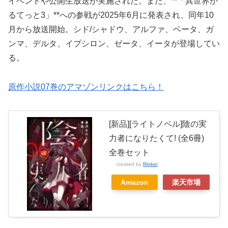
イベントや公開生放送が実施された。また、**「異世界か
るてっと3」**への参戦が2025年6月に発表され、同年10
月から放送開始。シド/シャドウ、アルファ、ベータ、ガ
ンマ、デルタ、イプシロン、ゼータ、イータが登場してい
る。
原作小説07巻のアマゾンリンクはこちら！
[新品][ライトノベル]陰の実
力者になりたくて! (全6冊)
全巻セット
created by
Rinker
Amazon
楽天市場