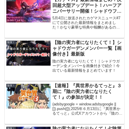
もっと楽し...
回超大型アップデート！ハーフア
ニバーサリー開催！シャドウフェ
ス
5月4日に放送されたカゲマスニュース#7
にて公開された最新情報をまとめまし
た！かなり豪華な特典や報酬があるので
要チェックです！ (adsbygoogle =
window.adsbygoogle || []).push({});最新イ
ベント...
【陰の実力者になりたくて！】シ
陰実！
ャドウガーデンメンバー一覧【画
像付き】最新版
陰の実力者になりたくて！｜シャドウガ
ーデン全メンバーを画像付きで紹介！今
出ている最新情報をまとめています！
【速報】『異世界かるてっと』３
陰実！
期に『陰の実力者になりたく
て！』の参加が決定！！
(adsbygoogle = window.adsbygoogle ||
[]).push({});2025年６月13日に『異世界か
るてっと』公式Xアカウントから『陰の実
力者になりたくて！』の参入が決定！！
総勢７0キャラ以上が登場！そんな異...
陰の実力者になりたくて！七陰第
陰実！