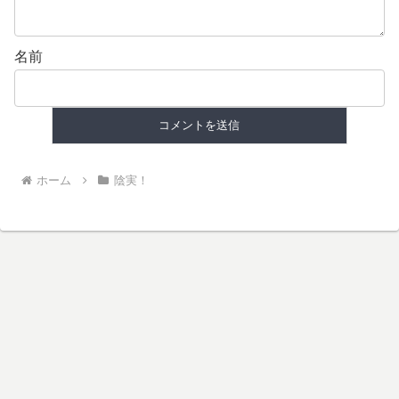
名前
ホーム
陰実！