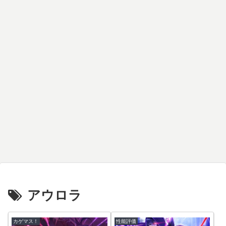
アウロラ
カゲマス！
性能評価