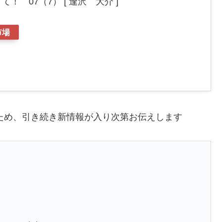
！ 07（7） [ 逢沢 大介 ]
市場
いため、引き続き新情報が入り次第お伝えします