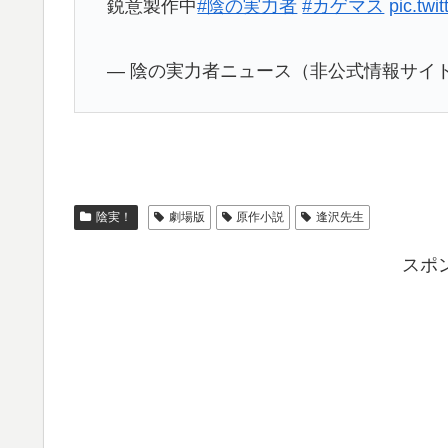
鋭意製作中
#陰の実力者
#カゲマス
pic.tw
— 陰の実力者ニュース（非公式情報サイト） (@
陰実！
劇場版
原作小説
逢沢先生
スポ