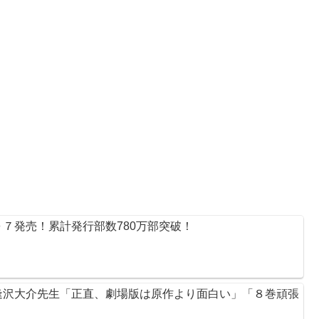
７発売！累計発行部数780万部突破！
逢沢大介先生「正直、劇場版は原作より面白い」「８巻頑張