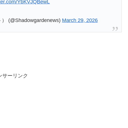
itter.com/YbKVJQBewL
Shadowgardenews)
March 29, 2026
ンサーリンク