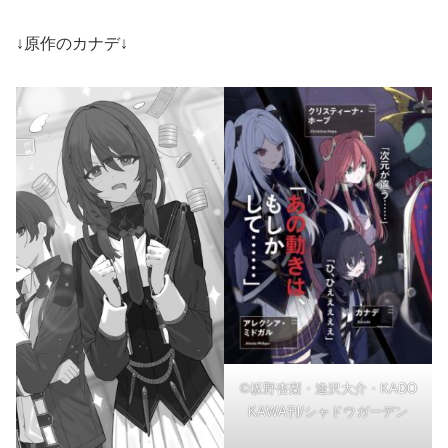
↓原作のカナデ↓
©坂野杏梨・逢沢大介・KADO
KAWA刊/シャドウガーデン