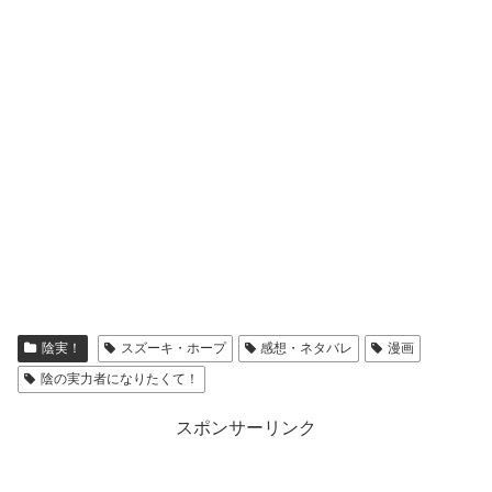
陰実！
スズーキ・ホープ
感想・ネタバレ
漫画
陰の実力者になりたくて！
スポンサーリンク