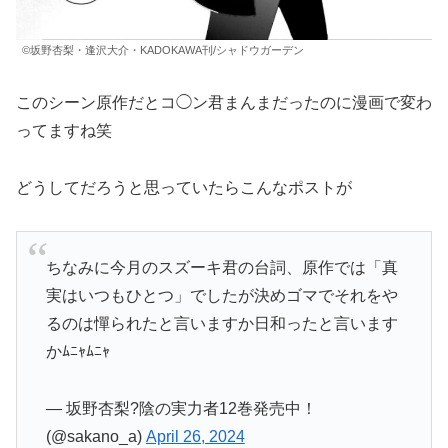
©坂野杏梨・逢沢大介・KADOKAWA刊/シャドウガーデン
このシーン原作だとコ◯ン君まんまだったのに漫画で変わ
ってますね笑
どうしてだろうと思っていたらこんなポストが
ちなみに今月のスズーキ君の台詞、原作では「真
実はいつもひとつ」でしたが決めゴマでそれをや
るのは憚られたと言いますか日和ったと言います
かﾑﾆｬﾑﾆｬ
— 坂野杏梨?陰の実力者12巻発売中！
(@sakano_a)
April 26, 2024