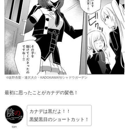
©坂野杏梨・逢沢大介・KADOKAWA刊/シャドウガーデン
最初に思ったことがカナデの髪色！
カナデは黒だよ！！
黒髪黒目のショートカット！
san