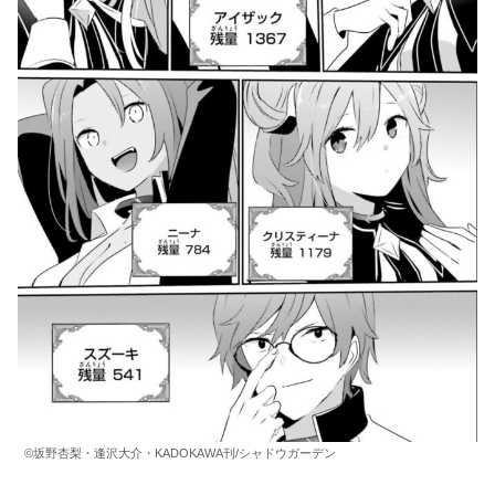
©坂野杏梨・逢沢大介・KADOKAWA刊/シャドウガーデン