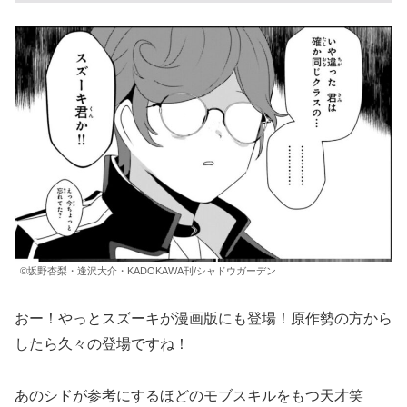
©坂野杏梨・逢沢大介・KADOKAWA刊/シャドウガーデン
おー！やっとスズーキが漫画版にも登場！原作勢の方から
したら久々の登場ですね！
あのシドが参考にするほどのモブスキルをもつ天才笑