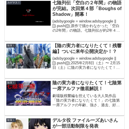
ひコメ...
七陰列伝「空白の２年間」の物語
カゲマス！
が完結。次回第４部「Boughs of
Shadow」開幕！
(adsbygoogle = window.adsbygoogle ||
[]).push({});原作で描かれなかった「空白
の2年間」の物語。七陰列伝が約2年４ヵ
月の時を経て遂に完結しました。そして
次回からは第４部「Boughs of s...
【陰の実力者になりたくて！残響
陰実！
編】ついに来年公開決定か！？
(adsbygoogle = window.adsbygoogle ||
[]).push({});2025年2月8日（土）〜 2月15
日（土）に陰の実力者になりたくて！の
全話再放送が決定されました！過去のア
ニメ作品でも、劇場版公開前に「T...
陰の実力者になりたくて！七陰第
陰実！
一席アルファ徹底解説！
劇場版残響編を控えている大人気作品
「陰の実力者になりたくて！」の七陰第
一席アルファの年齢、強さ、過去、好
物、シャドウガーデンに入った経緯など
を解説します！プロフィール©逢沢大
介・KADOKAWA刊/シャドウガーデン名
デルタ役 ファイルーズあいさん
陰実！
前 アルファ原作最新刊で...
が一部活動制限を発表