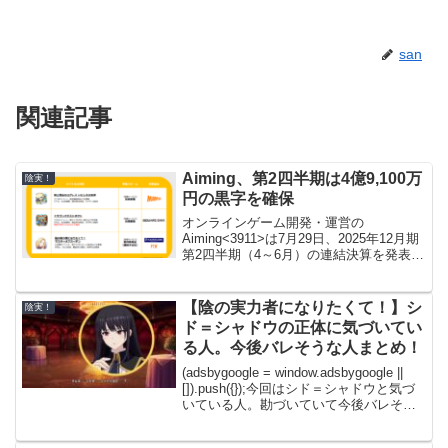
san
関連記事
Aiming、第2四半期は4億9,100万
陰実！
円の黒字を確保
オンラインゲーム開発・運営の
Aiming<3911>は7月29日、2025年12月期
第2四半期（4～6月）の連結決算を発表
し、売上高が38億2000万円、営業利益が
4億9100万円だったことを明らかにした。
同四半期においては、主力タイトルの...
【陰の実力者になりたくて！】シ
陰実！
ド＝シャドウの正体に気づいてい
る人。今後バレそうな人まとめ！
(adsbygoogle = window.adsbygoogle ||
[]).push({});今回はシド＝シャドウと気づ
いている人。勘づいていて今後バレそう
な人たちを紹介していきます！今後〇〇
にバレそうなど予想などありましたらぜ