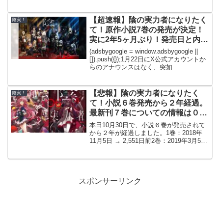
最強の『アイム・アトミック』を披露そ
んな『アイム・アトミック』の威力を検
証しあれこれをまとめました！ぜひ見て
【超速報】陰の実力者になりたく
陰実！
いってください！シ...
て！原作小説7巻の発売が決定！
実に2年5ヶ月ぶり！発売日と内容
のまとめ！
(adsbygoogle = window.adsbygoogle ||
[]).push({});1月22日にX公式アカウントか
らのアナウンスはなく、突如
KADOKAWA書店から発売が決定されま
した！2026年4月1日発売決定！表紙イラ
ス...
【悲報】陰の実力者になりたく
陰実！
て！小説６巻発売から２年経過。
最新刊７巻についての情報は０。
劇場版残響編では…
本日10月30日で、小説６巻が発売されて
から２年が経過しました。1巻：2018年
11月5日 → 2,551日前2巻：2019年3月5日
→ 2,431日前3巻：2019年7月26日 →
2,288日前4巻：2021年2月26日 → 1,70...
スポンサーリンク