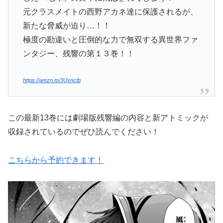
元クラスメイトの西野アカネ達に保護されるが、
新たな脅威が迫り…！！
極度の勘違いと圧倒的な力で無双する異世界ファ
ンタジー、残響の第１３巻！！
https://amzn.to/3Usnctb
この最新13巻には劇場版残響編の内容と新アトミックが
収録されているのでぜひ読んでください！
こちらから予約できます！