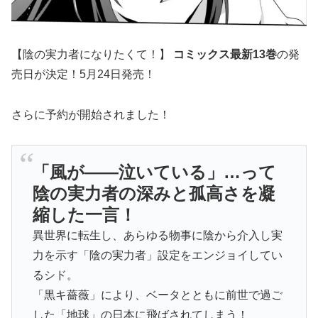
【陰の実力者になりたくて！】
コミックス最新13巻
の発
売日が決定！5月24日発売！
さらに予約が開始されました！
「風が――泣いている」…って
陰の実力者の深みと孤高さを凝
縮した一言！
異世界に転生し、あらゆる物事に陰から介入し実
力を示す「陰の実力者」設定をエンジョイしてい
るシド。
「黒キ薔薇」により、ベータとともに前世で過ご
した「地球」の日本に飛ばされてしまう！