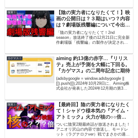
ィファクトの作成や陰の叡知から様々な
現代品を生み出し、シャドウガーデンを
技術...
【陰の実力者になりたくて！】映
陰実！
画の公開日は？３期はいつ？内容
は？劇場版残響編について今出て
いる情報まとめ！
「陰の実力者になりたくて！2nd
season」放送終了後の12月21日に完全新
作劇場版「残響編」の製作が決定されま
した！そんな陰実の劇場版残響編の公開
日についてや内容、一番新情報が出る可
能性が高い日付などを解説します！
aiming 約13億の赤字…『リリス
カゲマス！
(adsbygoo...
テ』売上が予測を大幅に下回る。
『カゲマス』の二周年記念に期待
(adsbygoogle = window.adsbygoogle ||
[]).push({});2024年10月29日に、Aiming株
式会社が発表した2024年12月期の第3四
半期決算が大きな話題となっています。
『陰の実力者になりたく...
【最終回】陰の実力者になりたく
陰実！
て！シャドウ様本気の『アイム・
アトミック』火力が核の○○倍ｗ
ｗｗ
ついに陰実2期最終話が放送されました！
アニオリ沢山の内容で放送し、モードレ
ット（ラグナロクver）戦でまさかの過去